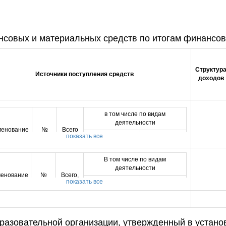
совых и материальных средств по итогам финансов
Структур
Источники поступления средств
доходов
в том числе по видам
деятельности
енование
№
Всего
показать все
научные
азателей
строки
образовательная
исследования
и разработки
В том числе по видам
1
2
3
4
деятельности
5
енование
№
Всего,
показать все
м средств
научные
азателей
строки
тыс.руб
еждения -
01
124335
образовательная
115685
исследования
8650
всего
и разработки
ом числе:
1
2
3
4
5
разовательной организации, утвержденный в устано
джетные