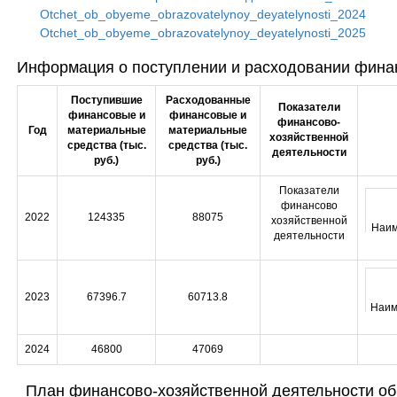
Otchet_ob_obyeme_obrazovatelynoy_deyatelynosti_2024
Otchet_ob_obyeme_obrazovatelynoy_deyatelynosti_2025
Информация о поступлении и расходовании финан
Поступившие
Расходованные
Показатели
финансовые и
финансовые и
финансово-
Год
материальные
материальные
хозяйственной
средства (тыс.
средства (тыс.
деятельности
руб.)
руб.)
Показатели
финансово
2022
124335
88075
хозяйственной
Наим
деятельности
пок
2023
67396.7
60713.8
Наим
Объе
пок
учр
2024
46800
47069
в т
План финансово-хозяйственной деятельности об
бю