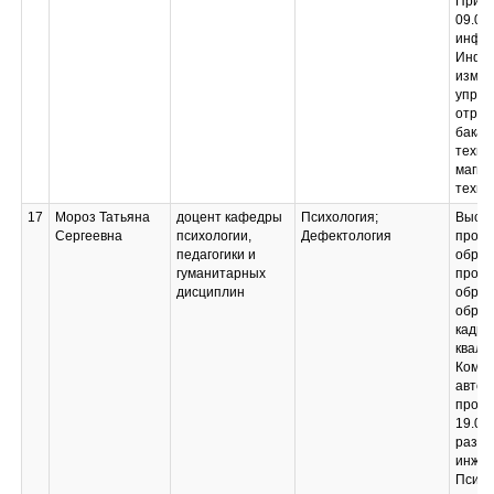
Электронный
Прибо
документооборот
09.03
инфор
Инфо
измер
управ
отрас
бакал
техно
магис
техно
17
Мороз Татьяна
доцент кафедры
Психология;
Высш
Сергеевна
психологии,
Дефектология
профе
педагогики и
образ
гуманитарных
профе
дисциплин
образ
образ
кадро
квали
Компл
автом
произ
19.00
разви
инжен
Психо