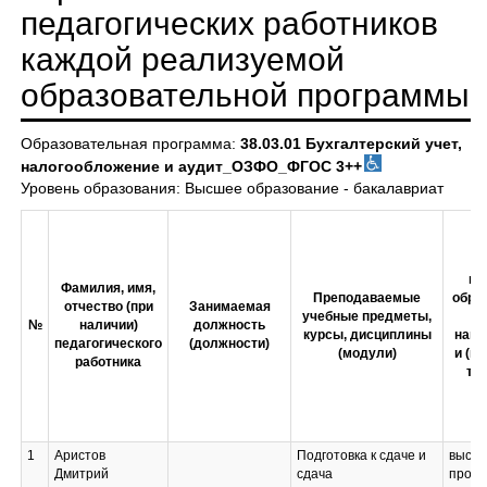
педагогических работников
каждой реализуемой
образовательной программы
Образовательная программа:
38.03.01 Бухгалтерский учет,
налогообложение и аудит_ОЗФО_ФГОС 3++
Уровень образования: Высшее образование - бакалавриат
У
пр
Фамилия, имя,
Преподаваемые
обра
отчество (при
Занимаемая
учебные предметы,
№
наличии)
должность
курсы, дисциплины
напр
педагогического
(должности)
(модули)
и (и
работника
том
1
Аристов
Подготовка к сдаче и
высш
Дмитрий
сдача
профе