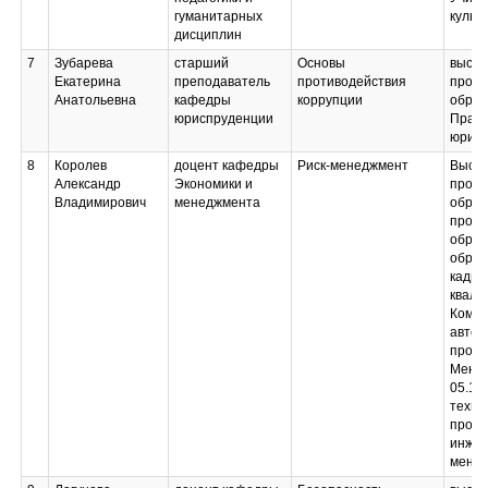
гуманитарных
культуре и спорту
культ
дисциплин
(модуль 1);
Элективные
7
Зубарева
старший
Основы
высш
дисциплины (модули)
Екатерина
преподаватель
противодействия
профе
по физической
Анатольевна
кафедры
коррупции
образ
культуре и спорту
юриспруденции
Право
(модуль 2)
юрист
8
Королев
доцент кафедры
Риск-менеджмент
Высш
Александр
Экономики и
профе
Владимирович
менеджмента
образ
профе
образ
образ
кадро
квали
Компл
автом
произ
Менед
05.13
техно
проце
инжен
мене