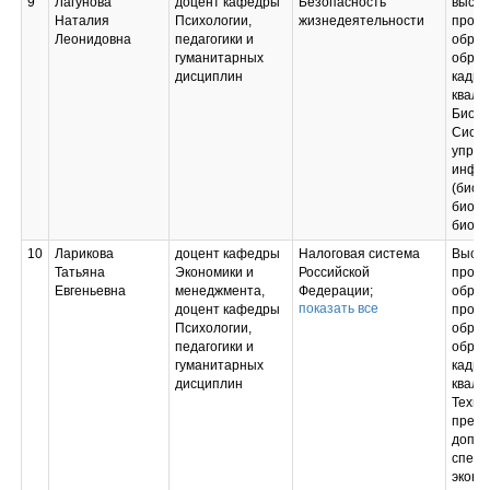
9
Лагунова
доцент кафедры
Безопасность
высш
Наталия
Психологии,
жизнедеятельности
профе
Леонидовна
педагогики и
образ
гуманитарных
образ
дисциплин
кадро
квали
Биолог
Систе
управ
инфо
(биол
биоло
биоло
10
Ларикова
доцент кафедры
Налоговая система
Высш
Татьяна
Экономики и
Российской
профе
Евгеньевна
менеджмента,
Федерации;
образ
показать все
доцент кафедры
Основы внешнего и
профе
Психологии,
внутреннего аудита;
образ
педагогики и
Организация
образ
гуманитарных
налогового контроля;
кадро
дисциплин
Платформа 1:С
квали
бухгалтерия;
Техно
Контроль и ревизия;
предп
Производственная
допол
практика
специ
(технологическая
эконо