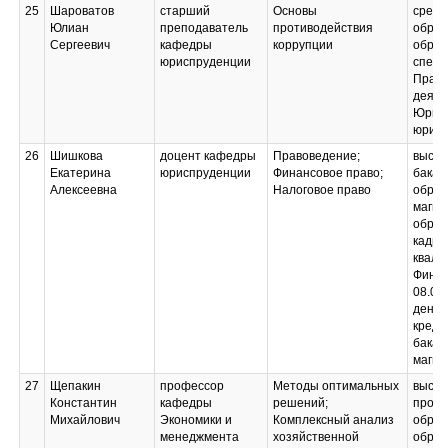
25
Шароватов
старший
Основы
средн
Юлиан
преподаватель
противодействия
образ
Сергеевич
кафедры
коррупции
образ
юриспруденции
специ
Право
деяте
Юрис
юрист
26
Шишкова
доцент кафедры
Правоведение;
высше
Екатерина
юриспруденции
Финансовое право;
бакал
Алексеевна
Налоговое право
образ
магис
образ
кадро
квали
Финан
08.00
денеж
креди
бакал
магис
27
Щепакин
профессор
Методы оптимальных
высш
Константин
кафедры
решений;
профе
Михайлович
Экономики и
Комплексный анализ
образ
менеджмента
хозяйственной
образ