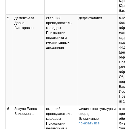
Юрисп
Юрис
бакал
5
Дементьева
старший
Дефектология
высше
Дарья
преподаватель
бакал
Викторовна
кафедры
образ
Психологии,
магис
педагогики и
кадро
гуманитарных
квали
дисциплин
44.03
(дефе
образ
Спец
(дефе
образ
Образ
педаг
Бакал
Иссле
Препо
иссле
6
Зозуля Елена
старший
Физическая культура и
высш
Валериевна
преподаватель
спорт;
профе
кафедры
Элективные
образ
показать все
Психологии,
дисциплины (модули)
Физич
педагогики и
по физической
Учите