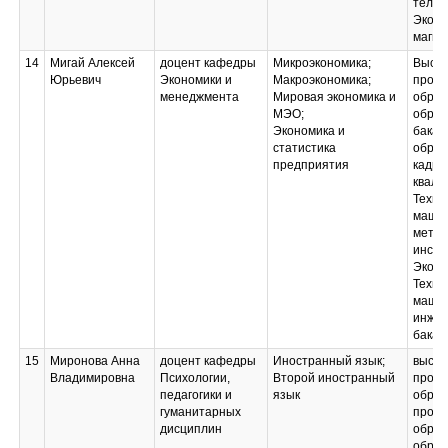
тела
Эконо
магис
14
Мигай Алексей
доцент кафедры
Микроэкономика;
Высш
Юрьевич
Экономики и
Макроэкономика;
профе
менеджмента
Мировая экономика и
образ
МЭО;
образ
Экономика и
бакал
статистика
образ
предприятия
кадро
квали
Техно
маши
метал
инстр
Эконо
Техно
маши
инжен
бакал
15
Миронова Анна
доцент кафедры
Иностранный язык;
высш
Владимировна
Психологии,
Второй иностранный
профе
педагогики и
язык
образ
гуманитарных
профе
дисциплин
образ
образ