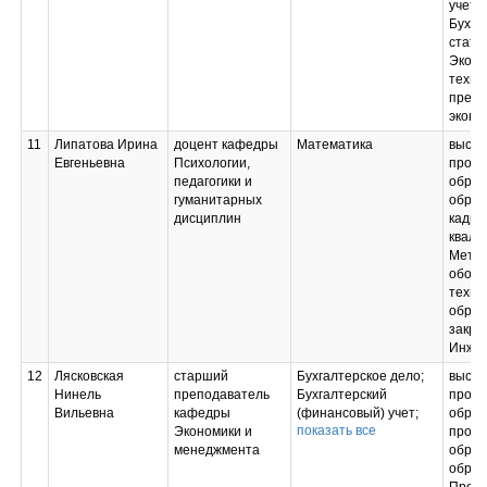
(проектно-
учет и
технологическая)
Бухга
практика);
стати
Производственная
Эконо
практика
техно
(преддипломная
предп
практика);
эконо
Подготовка к сдаче и
11
Липатова Ирина
доцент кафедры
Математика
высш
сдача
Евгеньевна
Психологии,
профе
государственного
педагогики и
образ
экзамена;
гуманитарных
образ
Подготовка к
дисциплин
кадро
процедуре защиты и
квали
защита выпускной
Метал
квалификационной
обору
работы
техно
обраб
закры
Инжен
12
Лясковская
старший
Бухгалтерское дело;
высш
Нинель
преподаватель
Бухгалтерский
профе
Вильевна
кафедры
(финансовый) учет;
образ
показать все
Экономики и
Основы внешнего и
профе
менеджмента
внутреннего аудита;
образ
Бухгалтерская
образ