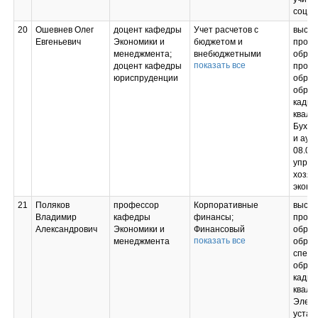
социа
20
Ошевнев Олег
доцент кафедры
Учет расчетов с
высш
Евгеньевич
Экономики и
бюджетом и
профе
менеджмента;
внебюджетными
образ
показать все
доцент кафедры
фондами;
профе
юриспруденции
Финансовое право;
образ
Подготовка к сдаче и
образ
сдача
кадро
государственного
квали
экзамена;
Бухга
Подготовка к
и ауд
процедуре защиты и
08.00
защита выпускной
управ
квалификационной
хозяй
работы
эконо
21
Поляков
профессор
Корпоративные
высш
Владимир
кафедры
финансы;
профе
Александрович
Экономики и
Финансовый
образ
показать все
менеджмента
менеджмент;
образ
Налоговый учет и
специ
отчетность;
образ
Учет расчетов с
кадро
бюджетом и
квали
внебюджетными
Элеме
фондами;
устан