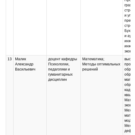
(финансовая)
Пром
отчетность
гражд
строи
и упр
предп
строи
Бухга
и ауд
инжен
инжен
эконо
13
Малик
доцент кафедры
Математика;
высш
Александр
Психологии,
Методы оптимальных
профе
Васильевич
педагогики и
решений
образ
гуманитарных
образ
дисциплин
магис
образ
кадро
квали
Матем
эконо
Механ
матем
модел
Механ
дефор