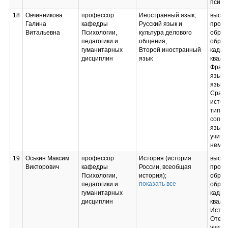
психо
18
Овчинникова
профессор
Иностранный язык;
высш
Галина
кафедры
Русский язык и
профе
Витальевна
Психологии,
культура делового
образ
педагогики и
общения;
образ
гуманитарных
Второй иностранный
кадро
дисциплин
язык
квали
Франц
языки
языки;
Сравн
истор
типол
сопос
языко
учите
немец
19
Оськин Максим
профессор
История (история
высш
Викторович
кафедры
России, всеобщая
профе
Психологии,
история);
образ
показать все
педагогики и
Социология;
образ
гуманитарных
История
кадро
дисциплин
экономических
квали
учений;
Истор
История Российского
Отече
предпринимательства
учите