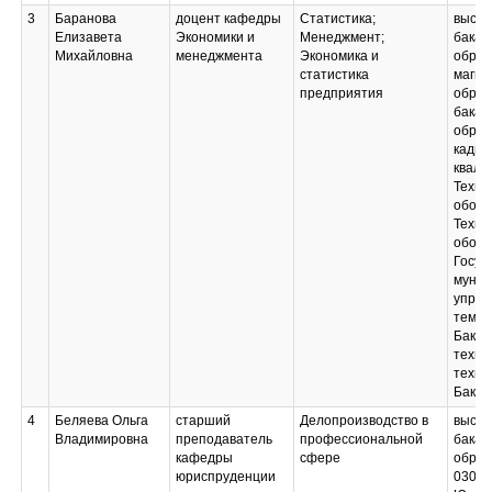
3
Баранова
доцент кафедры
Статистика;
высше
Елизавета
Экономики и
Менеджмент;
бакал
Михайловна
менеджмента
Экономика и
образ
статистика
магис
предприятия
образ
бакал
образ
кадро
квали
Техно
обору
Техно
обору
Госуд
муниц
управ
темат
Бакал
техно
техни
Бакал
4
Беляева Ольга
старший
Делопроизводство в
высше
Владимировна
преподаватель
профессиональной
бакал
кафедры
сфере
образ
юриспруденции
03090