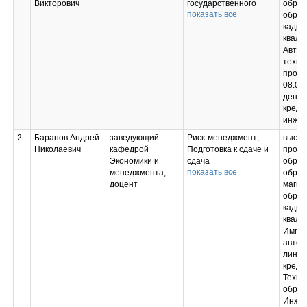
Викторович
государственного
образ
показать все
экзамена;
образ
Подготовка к
кадро
процедуре защиты и
квали
защита выпускной
Автом
квалификационной
техно
работы
проце
08.00
денеж
креди
инжен
2
Баранов Андрей
заведующий
Риск-менеджмент;
высш
Николаевич
кафедрой
Подготовка к сдаче и
профе
Экономики и
сдача
образ
показать все
менеджмента,
государственного
образ
доцент
экзамена;
магис
Подготовка к
образ
процедуре защиты и
кадро
защита выпускной
квали
квалификационной
Импул
работы
автом
линии
кредит
Техно
обраб
Инжен