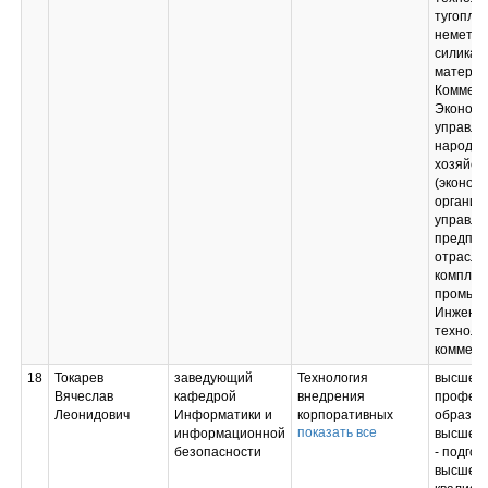
тугопла
неметал
силикат
материа
Коммерц
Экономи
управле
народн
хозяйст
(экономи
организ
управле
предпри
отрасля
комплек
промыш
Инженер
технолог
коммерс
18
Токарев
заведующий
Технология
высшее
Вячеслав
кафедрой
внедрения
професс
Леонидович
Информатики и
корпоративных
образов
показать все
информационной
информационных
высшее 
безопасности
систем;
- подгот
Операционные
высшей