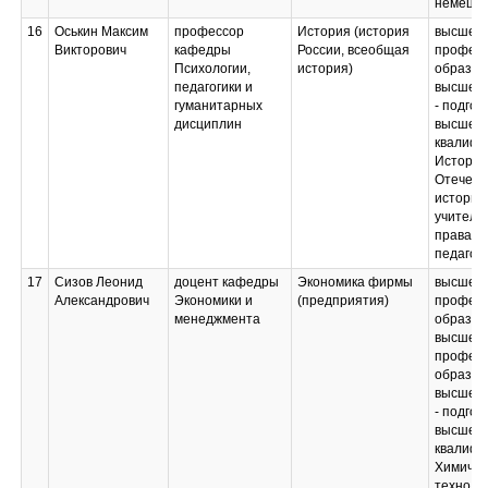
немецко
16
Оськин Максим
профессор
История (история
высшее
Викторович
кафедры
России, всеобщая
професс
Психологии,
история)
образов
педагогики и
высшее 
гуманитарных
- подгот
дисциплин
высшей
квалифи
История;
Отечест
история
учитель
права, 
педагог
17
Сизов Леонид
доцент кафедры
Экономика фирмы
высшее
Александрович
Экономики и
(предприятия)
професс
менеджмента
образов
высшее
професс
образов
высшее 
- подгот
высшей
квалифи
Химичес
техноло