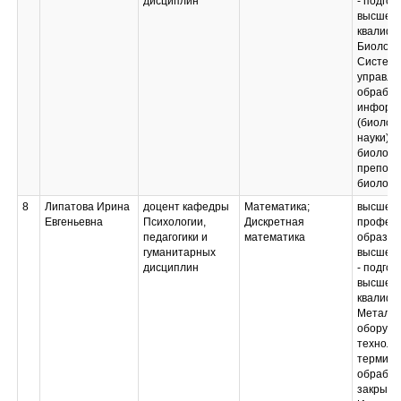
дисциплин
- подгот
высшей
квалифи
Биология
Системн
управле
обработ
информ
(биолог
науки)
биолог,
препода
биологи
8
Липатова Ирина
доцент кафедры
Математика;
высшее
Евгеньевна
Психологии,
Дискретная
професс
педагогики и
математика
образов
гуманитарных
высшее 
дисциплин
- подгот
высшей
квалифи
Металло
оборудо
техноло
термиче
обработ
закрыта