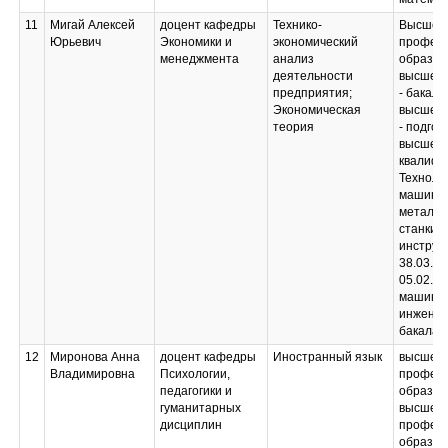
11
Мигай Алексей
доцент кафедры
Технико-
Высшее
Юрьевич
Экономики и
экономический
професс
менеджмента
анализ
образов
деятельности
высшее 
предприятия;
- бакала
Экономическая
высшее 
теория
- подгот
высшей
квалифи
Техноло
машино
металл
станки и
инструм
38.03.01
05.02.08
машино
инженер
бакалав
12
Миронова Анна
доцент кафедры
Иностранный язык
высшее
Владимировна
Психологии,
професс
педагогики и
образов
гуманитарных
высшее
дисциплин
професс
образов