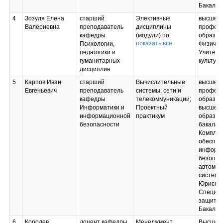
Бакалав
4
Зозуля Елена
старший
Элективные
высшее
Валериевна
преподаватель
дисциплины
професс
кафедры
(модули) по
образов
показать все
Психологии,
физической
Физичес
педагогики и
культуре и спорту
Учитель
гуманитарных
(модуль 1);
культур
дисциплин
Элективные
дисциплины
5
Карпов Иван
старший
Вычислительные
высшее
(модули) по
Евгеньевич
преподаватель
системы, сети и
професс
физической
кафедры
телекоммуникации;
образов
культуре и спорту
Информатики и
Проектный
высшее
(модуль 2);
информационной
практикум
образов
Физическая
безопасности
бакалав
культура и спорт
Комплек
обеспеч
информ
безопас
автомат
систем; 
Юриспр
Специал
защите 
Бакалав
6
Королев
доцент кафедры
Менеджмент
Высшее