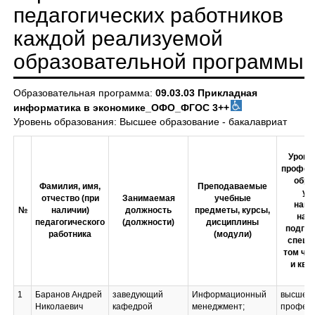
педагогических работников
каждой реализуемой
образовательной программы
Образовательная программа:
09.03.03 Прикладная
информатика в экономике_ОФО_ФГОС 3++
Уровень образования: Высшее образование - бакалавриат
Урове
профес
обра
Фамилия, имя,
Преподаваемые
ук
отчество (при
Занимаемая
учебные
наим
№
наличии)
должность
предметы, курсы,
нап
педагогического
(должности)
дисциплины
подгот
работника
(модули)
специа
том чи
и ква
1
Баранов Андрей
заведующий
Информационный
высшее
Николаевич
кафедрой
менеджмент;
професс