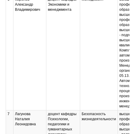
Александр
Экономики и
професс
Владимирович
менеджмента
образов
высшее
професс
образов
высшее 
- подгот
высшей
квалифи
Комплек
автомат
произво
Менедж
организ
05.13.07
Автомат
техноло
процесс
произво
инженер
менедж
7
Лагунова
доцент кафедры
Безопасность
высшее
Наталия
Психологии,
жизнедеятельности
професс
Леонидовна
педагогики и
образов
гуманитарных
высшее 