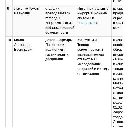
Инженер
9
Лысенко Роман
старший
Интеллектуальные
высшее
Иванович
преподаватель
информационные
професс
кафедры
системы в
образов
показать все
Информатики и
экономике;
Юриспр
информационной
Управление
юрист
безопасности
проектами
информационных
10
Малик
доцент кафедры
Математика;
высшее
систем;
Александр
Психологии,
Теория
професс
Настройка,
Васильевич
педагогики и
вероятностей и
образов
эксплуатация и
гуманитарных
математическая
высшее 
сопровождение
дисциплин
статистика;
- магист
информационных
Исследование
высшее 
систем;
операций и методы
- подгот
Управление
оптимизации
высшей
облачными
квалифи
информационными
Математ
ресурсами
методы 
010800 
математ
моделир
01.02.0
деформ
твердог
Экономи
математ