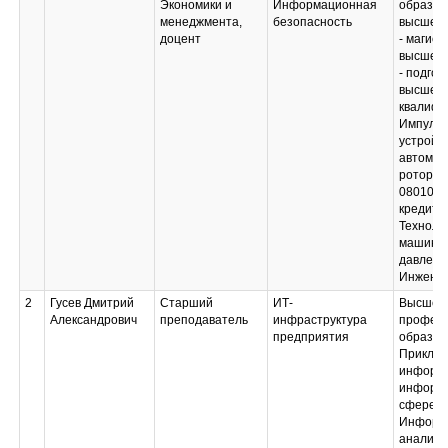
Экономики и
Информационная
образов
менеджмента,
безопасность
высшее 
доцент
- магист
высшее 
- подгот
высшей
квалифи
Импуль
устройс
автомат
роторны
080105 
кредит; 
Техноло
машины 
давлени
Инженер
2
Гусев Дмитрий
Старший
ИТ-
Высшее
Александрович
преподаватель
инфраструктура
професс
предприятия
образов
Приклад
информа
информ
сфере
Информа
аналити