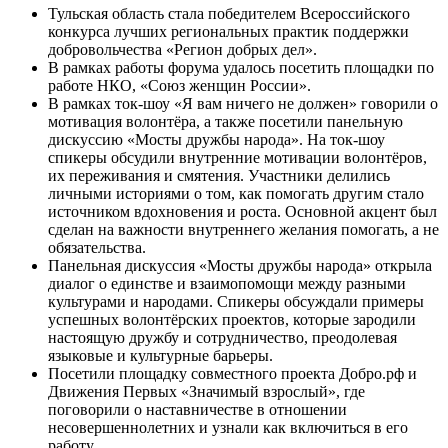
Тульская область стала победителем Всероссийского
конкурса лучших региональных практик поддержки
добровольчества «Регион добрых дел».
В рамках работы форума удалось посетить площадки по
работе НКО, «Союз женщин России».
В рамках ток-шоу «Я вам ничего не должен» говорили о
мотивация волонтёра, а также посетили панельную
дискуссию «Мосты дружбы народа». На ток-шоу
спикеры обсудили внутренние мотивации волонтёров,
их переживания и смятения. Участники делились
личными историями о том, как помогать другим стало
источником вдохновения и роста. Основной акцент был
сделан на важности внутреннего желания помогать, а не
обязательства.
Панельная дискуссия «Мосты дружбы народа» открыла
диалог о единстве и взаимопомощи между разными
культурами и народами. Спикеры обсуждали примеры
успешных волонтёрских проектов, которые зародили
настоящую дружбу и сотрудничество, преодолевая
языковые и культурные барьеры.
Посетили площадку совместного проекта Добро.рф и
Движения Первых «Значимый взрослый», где
поговорили о наставничестве в отношении
несовершеннолетних и узнали как включиться в его
работу.