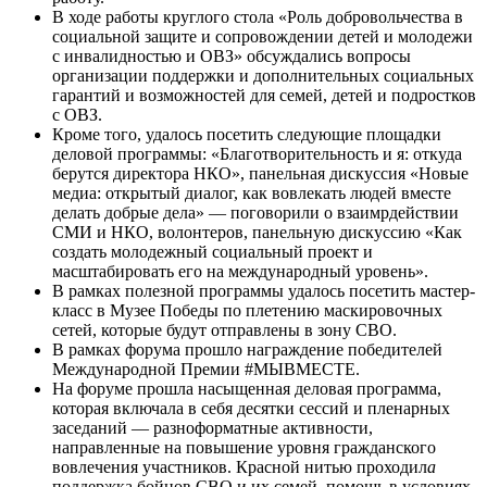
В ходе работы круглого стола «Роль добровольчества в
социальной защите и сопровождении детей и молодежи
с инвалидностью и ОВЗ» обсуждались вопросы
организации поддержки и дополнительных социальных
гарантий и возможностей для семей, детей и подростков
с ОВЗ.
Кроме того, удалось посетить следующие площадки
деловой программы: «Благотворительность и я: откуда
берутся директора НКО», панельная дискуссия «Новые
медиа: открытый диалог, как вовлекать людей вместе
делать добрые дела» — поговорили о взаимрдействии
СМИ и НКО, волонтеров, панельную дискуссию «Как
создать молодежный социальный проект и
масштабировать его на международный уровень».
В рамках полезной программы удалось посетить мастер-
класс в Музее Победы по плетению маскировочных
сетей, которые будут отправлены в зону СВО.
В рамках форума прошло награждение победителей
Международной Премии #МЫВМЕСТЕ.
На форуме прошла насыщенная деловая программа,
которая включала в себя десятки сессий и пленарных
заседаний — разноформатные активности,
направленные на повышение уровня гражданского
вовлечения участников. Красной нитью проходил
а
поддержка бойцов СВО и их семей, помощь в условиях