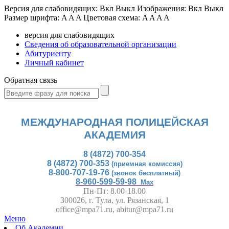
Версия для слабовидящих:
Вкл
Выкл
Изображения:
Вкл
Выкл
Размер шрифта:
A
A
A
Цветовая схема:
A
A
A
A
версия для слабовидящих
Сведения об образовательной организации
Абитуриенту
Личный кабинет
Обратная связь
МЕЖДУНАРОДНАЯ ПОЛИЦЕЙСКАЯ
АКАДЕМИЯ
8 (4872) 700-354
8 (4872) 700-353
(приемная комиссия)
8-800-707-19-76
(звонок бесплатный)
8-960-599-59-98
Max
Пн-Пт: 8.00-18.00
300026, г. Тула, ул. Рязанская, 1
office@mpa71.ru, abitur@mpa71.ru
Меню
Об Академии