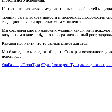
агрессивного поведения.
На тренинге развития коммуникативных способностей мы узнал
Тренинг развития креативности и творческих способностей сп
традиционных или принятых схем мышления.
Мы создавали карты карьерных желаний как личный психологич
визуальном плане — будь то карьера, личностный рост, здоровь
Каждый мог найти что-то увлекательное для себя!
Мы благодарим молодежный центр Спектр за возможность участи
новом году!
#наГазоне
#ГазонТула
#Тула
#молодежьТулы
#молодежноепрос