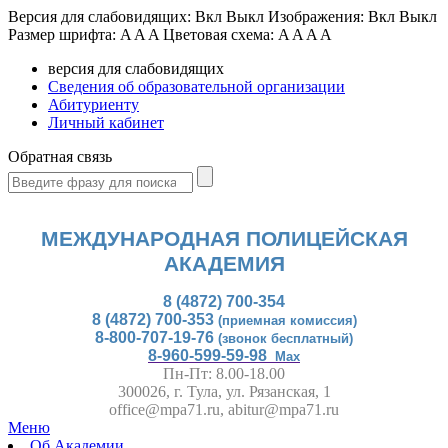
Версия для слабовидящих:
Вкл
Выкл
Изображения:
Вкл
Выкл
Размер шрифта:
A
A
A
Цветовая схема:
A
A
A
A
версия для слабовидящих
Сведения об образовательной организации
Абитуриенту
Личный кабинет
Обратная связь
МЕЖДУНАРОДНАЯ ПОЛИЦЕЙСКАЯ
АКАДЕМИЯ
8 (4872) 700-354
8 (4872) 700-353
(приемная комиссия)
8-800-707-19-76
(звонок бесплатный)
8-960-599-59-98
Max
Пн-Пт: 8.00-18.00
300026, г. Тула, ул. Рязанская, 1
office@mpa71.ru, abitur@mpa71.ru
Меню
Об Академии