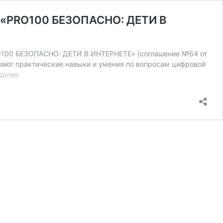
и «PRO100 БЕЗОПАСНО: ДЕТИ В
PRO100 БЕЗОПАСНО: ДЕТИ В ИНТЕРНЕТЕ» (соглашение №64 от
учают практические навыки и умения по вопросам цифровой
Уроки
далее
медиа-
безопасности
для
детей
в
рамках
грантового
проекта
Академии
«PRO100
БЕЗОПАСНО:
ДЕТИ
В
ИНТЕРНЕТЕ»