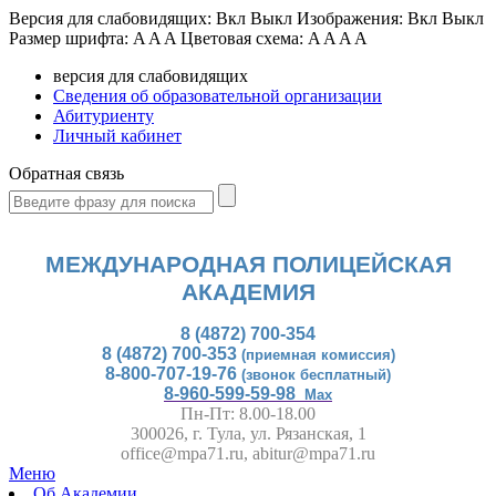
Версия для слабовидящих:
Вкл
Выкл
Изображения:
Вкл
Выкл
Размер шрифта:
A
A
A
Цветовая схема:
A
A
A
A
версия для слабовидящих
Сведения об образовательной организации
Абитуриенту
Личный кабинет
Обратная связь
МЕЖДУНАРОДНАЯ ПОЛИЦЕЙСКАЯ
АКАДЕМИЯ
8 (4872) 700-354
8 (4872) 700-353
(приемная комиссия)
8-800-707-19-76
(звонок бесплатный)
8-960-599-59-98
Max
Пн-Пт: 8.00-18.00
300026, г. Тула, ул. Рязанская, 1
office@mpa71.ru, abitur@mpa71.ru
Меню
Об Академии