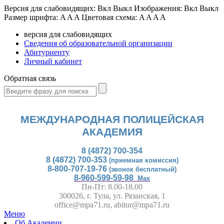
Версия для слабовидящих:
Вкл
Выкл
Изображения:
Вкл
Выкл
Размер шрифта:
A
A
A
Цветовая схема:
A
A
A
A
версия для слабовидящих
Сведения об образовательной организации
Абитуриенту
Личный кабинет
Обратная связь
МЕЖДУНАРОДНАЯ ПОЛИЦЕЙСКАЯ
АКАДЕМИЯ
8 (4872) 700-354
8 (4872) 700-353
(приемная комиссия)
8-800-707-19-76
(звонок бесплатный)
8-960-599-59-98
Max
Пн-Пт: 8.00-18.00
300026, г. Тула, ул. Рязанская, 1
office@mpa71.ru, abitur@mpa71.ru
Меню
Об Академии