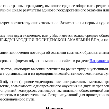
ле иностранные граждане), имеющие среднее общее или среднее
лльной шкале результаты единого государственного экзамена и
ь трех соответствующих экзаменов. Зачисление на первый курс 
у или двум экзаменам, или у Вас имеется только среднее общее
УНАРОДНОЙ ПОЛИЦЕЙСКОЙ АКАДЕМИИ ВПА, а по его окон
вании заключения договора об оказании платных образовательных
сроках и формах обучения можно на сайте в разделе
Направлен
циалистов, имеющих высокий рейтинг на рынке труда и успешны
а в организации и на предприятия хозяйственного комплекса Тул
обучения (игровое моделирование, интерактивные методы, проек
ийские, возможность одновременного обучения на двух направл
роприятий, конкурсов, семинаров, активизация общественной жи
 увлекательным. Создание условий для проведения встре
фессионального пути.
Новости