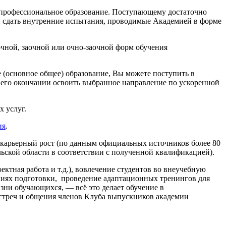
 профессиональное образование. Поступающему достаточно
ли сдать внутренние испытания, проводимые Академией в форме
очной, заочной или очно-заочной форм обучения
 (основное общее) образование, Вы можете поступить в
чании освоить выбранное направление по ускоренной
 услуг.
ия
.
й карьерный рост (по данным официальных источников более 80
ьской области в соответствии с полученной квалификацией).
тная работа и т.д.), вовлечение студентов во внеучебную
ениях подготовки, проведение адаптационных тренингов для
зни обучающихся, — всё это делает обучение в
ч и общения членов Клуба выпускников академии