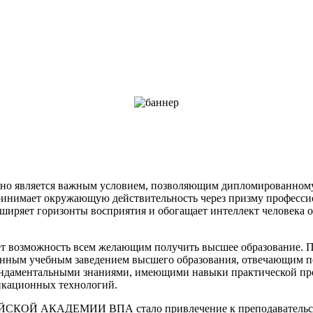
Оно является важным условием, позволяющим дипломированному
спринимает окружающую действительность через призму професс
ширяет горизонты восприятия и обогащает интеллект человека 
сть всем желающим получить высшее образование. Предла
еменным учебным заведением высшего образования, отвечающим 
ндаментальными знаниями, имеющими навыки практической про
икационных технологий.
 АКАДЕМИИ ВПА стало привлечение к преподавательской де