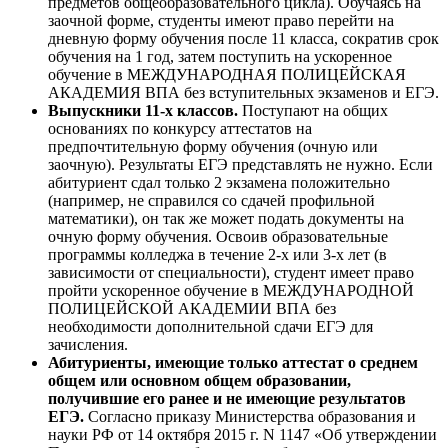
предметов общеобразовательного цикла). Обучаясь на
заочной форме, студенты имеют право перейти на
дневную форму обучения после 11 класса, сократив срок
обучения на 1 год, затем поступить на ускоренное
обучение в МЕЖДУНАРОДНАЯ ПОЛИЦЕЙСКАЯ
АКАДЕМИЯ ВПА без вступительных экзаменов и ЕГЭ.
Выпускники 11-х классов.
Поступают на общих
основаниях по конкурсу аттестатов на
предпочтительную форму обучения (очную или
заочную). Результаты ЕГЭ представлять не нужно. Если
абитуриент сдал только 2 экзамена положительно
(например, не справился со сдачей профильной
математики), он так же может подать документы на
очную форму обучения. Освоив образовательные
программы колледжа в течение 2-х или 3-х лет (в
зависимости от специальности), студент имеет право
пройти ускоренное обучение в МЕЖДУНАРОДНОЙ
ПОЛИЦЕЙСКОЙ АКАДЕМИИ ВПА без
необходимости дополнительной сдачи ЕГЭ для
зачисления.
Абитуриенты, имеющие только аттестат о среднем
общем или основном общем образовании,
получившие его ранее и не имеющие результатов
ЕГЭ.
Согласно приказу Министерства образования и
науки РФ от 14 октября 2015 г. N 1147 «Об утверждении