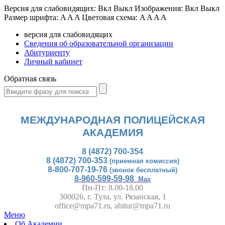
Версия для слабовидящих:
Вкл
Выкл
Изображения:
Вкл
Выкл
Размер шрифта:
A
A
A
Цветовая схема:
A
A
A
A
версия для слабовидящих
Сведения об образовательной организации
Абитуриенту
Личный кабинет
Обратная связь
МЕЖДУНАРОДНАЯ ПОЛИЦЕЙСКАЯ
АКАДЕМИЯ
8 (4872) 700-354
8 (4872) 700-353
(приемная комиссия)
8-800-707-19-76
(звонок бесплатный)
8-960-599-59-98
Max
Пн-Пт: 8.00-18.00
300026, г. Тула, ул. Рязанская, 1
office@mpa71.ru, abitur@mpa71.ru
Меню
Об Академии