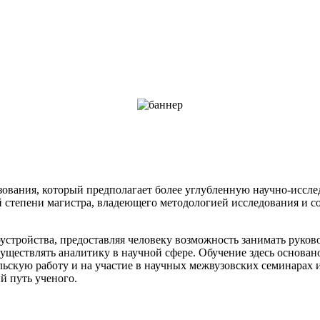
зования, который предполагает более углубленную научно-иссл
й степени магистра, владеющего методологией исследования и 
устройства, предоставляя человеку возможность занимать руков
уществлять аналитику в научной сфере. Обучение здесь основа
льскую работу и на участие в научных межвузовских семинарах и
й путь ученого.