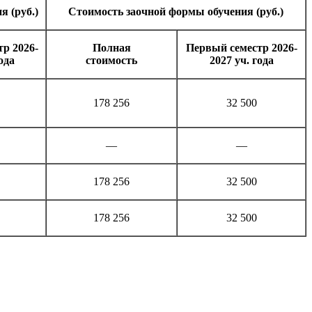
я (руб.)
Стоимость заочной формы обучения (руб.)
р 2026-
Полная
Первый семестр 2026-
ода
стои­мость
2027 уч. года
178 256
32 500
—
—
178 256
32 500
178 256
32 500