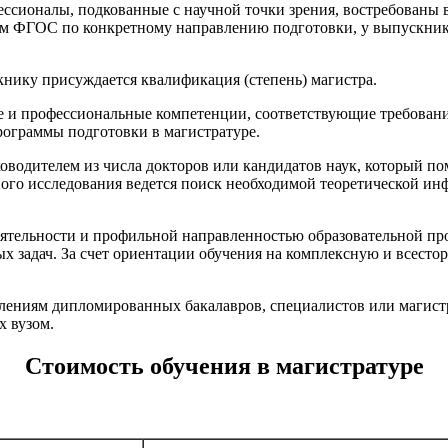
ессионалы, подкованные с научной точки зрения, востребован
м ФГОС по конкретному направлению подготовки, у выпускник
нику присуждается квалификация (степень) магистра.
е и профессиональные компетенции, соответствующие требован
рограммы подготовки в магистратуре.
оводителем из числа докторов или кандидатов наук, который по
ого исследования ведется поиск необходимой теоретической ин
еятельности и профильной направленностью образовательной п
х задач. За счет ориентации обучения на комплексную и всес
лениям дипломированных бакалавров, специалистов или магистр
х вузом.
Стоимость обучения в магистратуре