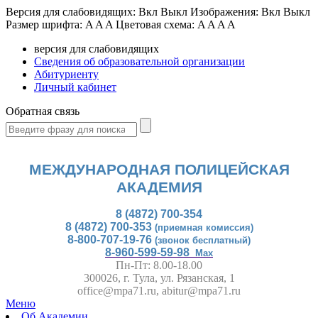
Версия для слабовидящих:
Вкл
Выкл
Изображения:
Вкл
Выкл
Размер шрифта:
A
A
A
Цветовая схема:
A
A
A
A
версия для слабовидящих
Сведения об образовательной организации
Абитуриенту
Личный кабинет
Обратная связь
МЕЖДУНАРОДНАЯ ПОЛИЦЕЙСКАЯ
АКАДЕМИЯ
8 (4872) 700-354
8 (4872) 700-353
(приемная комиссия)
8-800-707-19-76
(звонок бесплатный)
8-960-599-59-98
Max
Пн-Пт: 8.00-18.00
300026, г. Тула, ул. Рязанская, 1
office@mpa71.ru, abitur@mpa71.ru
Меню
Об Академии