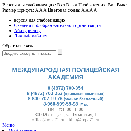
Версия для слабовидящих:
Вкл
Выкл
Изображения:
Вкл
Выкл
Размер шрифта:
A
A
A
Цветовая схема:
A
A
A
A
версия для слабовидящих
Сведения об образовательной организации
Абитуриенту
Личный кабинет
Обратная связь
МЕЖДУНАРОДНАЯ ПОЛИЦЕЙСКАЯ
АКАДЕМИЯ
8 (4872) 700-354
8 (4872) 700-353
(приемная комиссия)
8-800-707-19-76
(звонок бесплатный)
8-960-599-59-98
Max
Пн-Пт: 8.00-18.00
300026, г. Тула, ул. Рязанская, 1
office@mpa71.ru, abitur@mpa71.ru
Меню
Об Академии