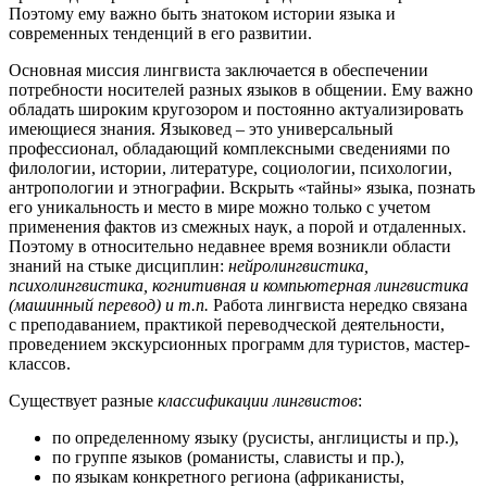
Поэтому ему важно быть знатоком истории языка и
современных тенденций в его развитии.
Основная миссия лингвиста заключается в обеспечении
потребности носителей разных языков в общении. Ему важно
обладать широким кругозором и постоянно актуализировать
имеющиеся знания. Языковед – это универсальный
профессионал, обладающий комплексными сведениями по
филологии, истории, литературе, социологии, психологии,
антропологии и этнографии. Вскрыть «тайны» языка, познать
его уникальность и место в мире можно только с учетом
применения фактов из смежных наук, а порой и отдаленных.
Поэтому в относительно недавнее время возникли области
знаний на стыке дисциплин:
нейролингвистика,
психолингвистика, когнитивная и компьютерная лингвистика
(машинный перевод) и т.п.
Работа лингвиста нередко связана
с преподаванием, практикой переводческой деятельности,
проведением экскурсионных программ для туристов, мастер-
классов.
Существует разные
классификации лингвистов
:
по определенному языку (русисты, англицисты и пр.),
по группе языков (романисты, слависты и пр.),
по языкам конкретного региона (африканисты,