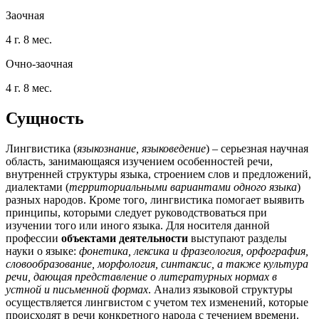
Заочная
4 г. 8 мес.
Очно-заочная
4 г. 8 мес.
Сущность
Лингвистика (
языкознание, языковедение
) – серьезная научная
область, занимающаяся изучением особенностей речи,
внутренней структуры языка, строением слов и предложений,
диалектами (
территориальными вариантами одного языка
)
разных народов. Кроме того, лингвистика помогает выявить
принципы, которыми следует руководствоваться при
изучении того или иного языка. Для носителя данной
профессии
объектами деятельности
выступают разделы
науки о языке:
фонетика, лексика и фразеология, орфография,
словообразование, морфология, синтаксис, а также культура
речи, дающая представление о литературных нормах в
устной и письменной формах
. Анализ языковой структуры
осуществляется лингвистом с учетом тех изменений, которые
происходят в речи конкретного народа с течением времени.