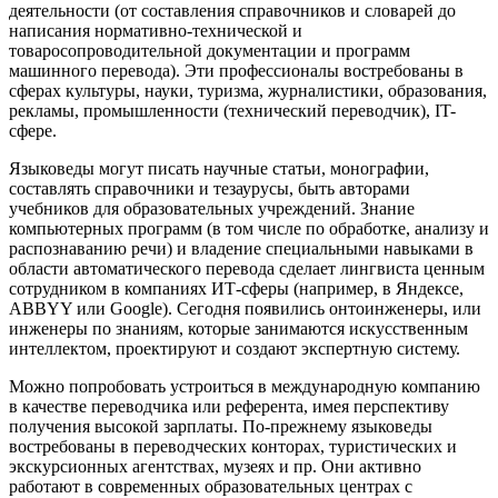
деятельности (от составления справочников и словарей до
написания нормативно-технической и
товаросопроводительной документации и программ
машинного перевода). Эти профессионалы востребованы в
сферах культуры, науки, туризма, журналистики, образования,
рекламы, промышленности (технический переводчик), IT-
сфере.
Языковеды могут писать научные статьи, монографии,
составлять справочники и тезаурусы, быть авторами
учебников для образовательных учреждений. Знание
компьютерных программ (в том числе по обработке, анализу и
распознаванию речи) и владение специальными навыками в
области автоматического перевода сделает лингвиста ценным
сотрудником в компаниях ИТ-сферы (например, в Яндексе,
ABBYY или Google). Сегодня появились онтоинженеры, или
инженеры по знаниям, которые занимаются искусственным
интеллектом, проектируют и создают экспертную систему.
Можно попробовать устроиться в международную компанию
в качестве переводчика или референта, имея перспективу
получения высокой зарплаты. По-прежнему языковеды
востребованы в переводческих конторах, туристических и
экскурсионных агентствах, музеях и пр. Они активно
работают в современных образовательных центрах с