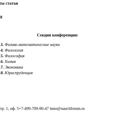
ты статьи
18
Секции конференции:
13.
Физико-математические науки
14.
Филология
15.
Философия
16.
Химия
17.
Экономика
18.
Юриспруденция
тр. 1, оф. 5
+7-499-709-90-47
inno@nauchforum.ru