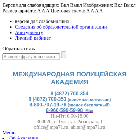
Версия для слабовидящих:
Вкл
Выкл
Изображения:
Вкл
Выкл
Размер шрифта:
A
A
A
Цветовая схема:
A
A
A
A
версия для слабовидящих
Сведения об образовательной организации
Абитуриенту
Личный кабинет
Обратная связь
МЕЖДУНАРОДНАЯ ПОЛИЦЕЙСКАЯ
АКАДЕМИЯ
8 (4872) 700-354
8 (4872) 700-353
(приемная комиссия)
8-800-707-19-76
(звонок бесплатный)
8-960-599-59-98
Max
Пн-Пт: 8.00-18.00
300026, г. Тула, ул. Рязанская, 1
office@mpa71.ru, abitur@mpa71.ru
Меню
Об Академии