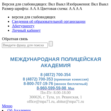
Версия для слабовидящих:
Вкл
Выкл
Изображения:
Вкл
Выкл
Размер шрифта:
A
A
A
Цветовая схема:
A
A
A
A
версия для слабовидящих
Сведения об образовательной организации
Абитуриенту
Личный кабинет
Обратная связь
МЕЖДУНАРОДНАЯ ПОЛИЦЕЙСКАЯ
АКАДЕМИЯ
8 (4872) 700-354
8 (4872) 700-353
(приемная комиссия)
8-800-707-19-76
(звонок бесплатный)
8-960-599-59-98
Max
Пн-Пт: 8.00-18.00
300026, г. Тула, ул. Рязанская, 1
office@mpa71.ru, abitur@mpa71.ru
Меню
Об Академии