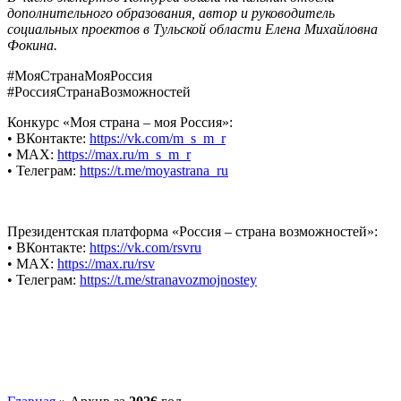
дополнительного образования, автор и руководитель
социальных проектов в Тульской области Елена Михайловна
Фокина.
#МояСтранаМояРоссия
#РоссияСтранаВозможностей
Конкурс «Моя страна – моя Россия»:
• ВКонтакте:
https://vk.com/m_s_m_r
• MAX:
https://max.ru/m_s_m_r
• Телеграм:
https://t.me/moyastrana_ru
Президентская платформа «Россия – страна возможностей»:
• ВКонтакте:
https://vk.com/rsvru
• MAX:
https://max.ru/rsv
• Телеграм:
https://t.me/stranavozmojnostey