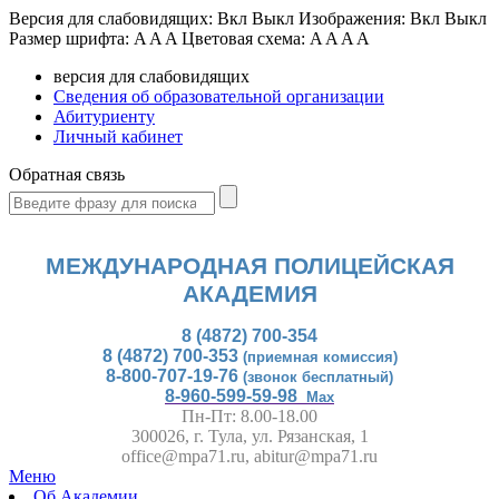
Версия для слабовидящих:
Вкл
Выкл
Изображения:
Вкл
Выкл
Размер шрифта:
A
A
A
Цветовая схема:
A
A
A
A
версия для слабовидящих
Сведения об образовательной организации
Абитуриенту
Личный кабинет
Обратная связь
МЕЖДУНАРОДНАЯ ПОЛИЦЕЙСКАЯ
АКАДЕМИЯ
8 (4872) 700-354
8 (4872) 700-353
(приемная комиссия)
8-800-707-19-76
(звонок бесплатный)
8-960-599-59-98
Max
Пн-Пт: 8.00-18.00
300026, г. Тула, ул. Рязанская, 1
office@mpa71.ru, abitur@mpa71.ru
Меню
Об Академии