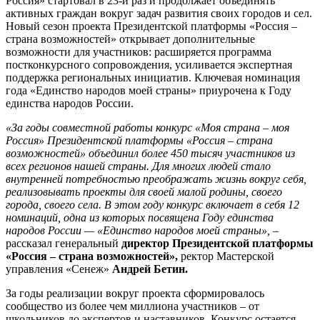
Россия» стартовал в 23-й раз и продолжает объединять
активных граждан вокруг задач развития своих городов и сел.
Новый сезон проекта Президентской платформы «Россия –
страна возможностей» открывает дополнительные
возможности для участников: расширяется программа
постконкурсного сопровождения, усиливается экспертная
поддержка региональных инициатив. Ключевая номинация
года «Единство народов моей страны» приурочена к Году
единства народов России.
«За годы совместной работы конкурс «Моя страна – моя
Россия» Президентской платформы «Россия – страна
возможностей» объединил более 450 тысяч участников из
всех регионов нашей страны. Для многих людей стало
внутренней потребностью преображать жизнь вокруг себя,
реализовывать проекты для своей малой родины, своего
города, своего села. В этом году конкурс включает в себя 12
номинаций, одна из которых посвящена Году единства
народов России — «Единство народов моей страны»,
–
рассказал генеральный
директор Президентской платформы
«Россия – страна возможностей»,
ректор Мастерской
управления «Сенеж»
Андрей Бетин.
За годы реализации вокруг проекта сформировалось
сообщество из более чем миллиона участников – от
школьников до экспертов и наставников. Конкурс остается